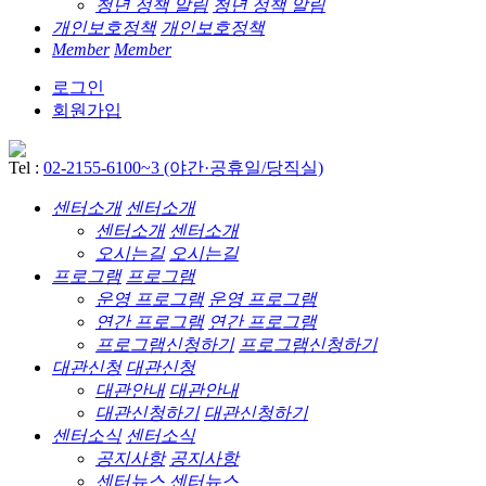
청년 정책 알림
청년 정책 알림
개인보호정책
개인보호정책
Member
Member
로그인
회원가입
Tel :
02-2155-6100~3 (야간·공휴일/당직실)
센터소개
센터소개
센터소개
센터소개
오시는길
오시는길
프로그램
프로그램
운영 프로그램
운영 프로그램
연간 프로그램
연간 프로그램
프로그램신청하기
프로그램신청하기
대관신청
대관신청
대관안내
대관안내
대관신청하기
대관신청하기
센터소식
센터소식
공지사항
공지사항
센터뉴스
센터뉴스