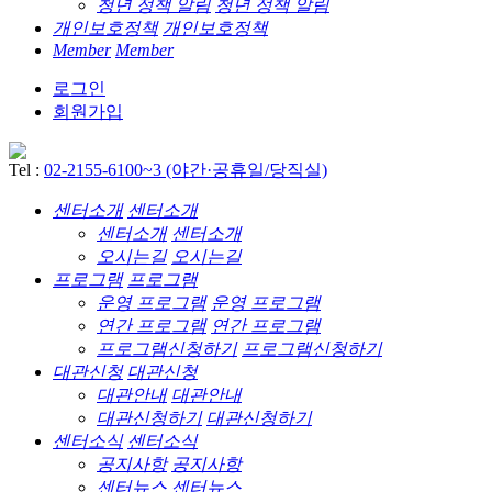
청년 정책 알림
청년 정책 알림
개인보호정책
개인보호정책
Member
Member
로그인
회원가입
Tel :
02-2155-6100~3 (야간·공휴일/당직실)
센터소개
센터소개
센터소개
센터소개
오시는길
오시는길
프로그램
프로그램
운영 프로그램
운영 프로그램
연간 프로그램
연간 프로그램
프로그램신청하기
프로그램신청하기
대관신청
대관신청
대관안내
대관안내
대관신청하기
대관신청하기
센터소식
센터소식
공지사항
공지사항
센터뉴스
센터뉴스