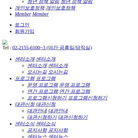
청년 정책 알림
청년 정책 알림
개인보호정책
개인보호정책
Member
Member
로그인
회원가입
Tel :
02-2155-6100~3 (야간·공휴일/당직실)
센터소개
센터소개
센터소개
센터소개
오시는길
오시는길
프로그램
프로그램
운영 프로그램
운영 프로그램
연간 프로그램
연간 프로그램
프로그램신청하기
프로그램신청하기
대관신청
대관신청
대관안내
대관안내
대관신청하기
대관신청하기
센터소식
센터소식
공지사항
공지사항
센터뉴스
센터뉴스