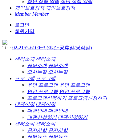
청년 정책 알림
청년 정책 알림
개인보호정책
개인보호정책
Member
Member
로그인
회원가입
Tel :
02-2155-6100~3 (야간·공휴일/당직실)
센터소개
센터소개
센터소개
센터소개
오시는길
오시는길
프로그램
프로그램
운영 프로그램
운영 프로그램
연간 프로그램
연간 프로그램
프로그램신청하기
프로그램신청하기
대관신청
대관신청
대관안내
대관안내
대관신청하기
대관신청하기
센터소식
센터소식
공지사항
공지사항
센터뉴스
센터뉴스