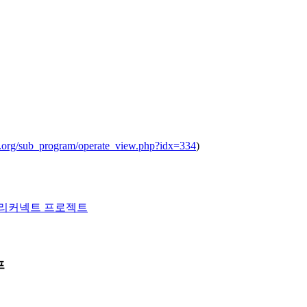
.org/sub_program/operate_view.php?idx=334
)
 리커넥트 프로젝트
프