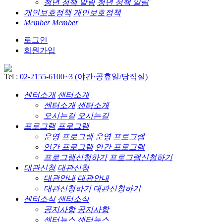
청년 정책 알림
청년 정책 알림
개인보호정책
개인보호정책
Member
Member
로그인
회원가입
Tel :
02-2155-6100~3 (야간·공휴일/당직실)
센터소개
센터소개
센터소개
센터소개
오시는길
오시는길
프로그램
프로그램
운영 프로그램
운영 프로그램
연간 프로그램
연간 프로그램
프로그램신청하기
프로그램신청하기
대관신청
대관신청
대관안내
대관안내
대관신청하기
대관신청하기
센터소식
센터소식
공지사항
공지사항
센터뉴스
센터뉴스