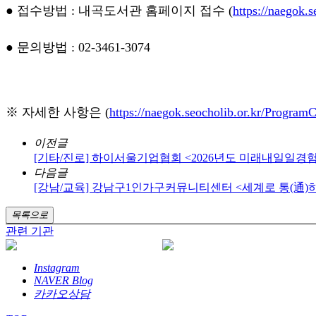
● 접수방법 : 내곡도서관 홈페이지 접수 (
https://naegok.
● 문의방법 : 02-3461-3074
※ 자세한 사항은
(
https://naegok.seocholib.or.kr/Program
이전글
[기타/진로] 하이서울기업협회 <2026년도 미래내일일경험
다음글
[강남/교육] 강남구1인가구커뮤니티센터 <세계로 통(通)하
목록으로
관련 기관
Instagram
NAVER Blog
카카오상담