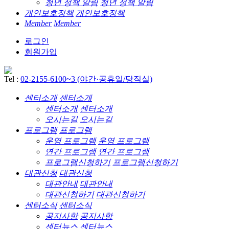
청년 정책 알림
청년 정책 알림
개인보호정책
개인보호정책
Member
Member
로그인
회원가입
Tel :
02-2155-6100~3 (야간·공휴일/당직실)
센터소개
센터소개
센터소개
센터소개
오시는길
오시는길
프로그램
프로그램
운영 프로그램
운영 프로그램
연간 프로그램
연간 프로그램
프로그램신청하기
프로그램신청하기
대관신청
대관신청
대관안내
대관안내
대관신청하기
대관신청하기
센터소식
센터소식
공지사항
공지사항
센터뉴스
센터뉴스