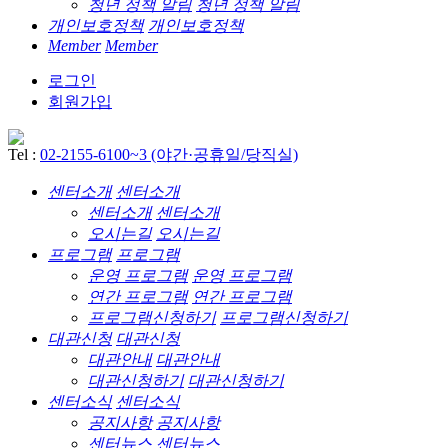
청년 정책 알림
청년 정책 알림
개인보호정책
개인보호정책
Member
Member
로그인
회원가입
Tel :
02-2155-6100~3 (야간·공휴일/당직실)
센터소개
센터소개
센터소개
센터소개
오시는길
오시는길
프로그램
프로그램
운영 프로그램
운영 프로그램
연간 프로그램
연간 프로그램
프로그램신청하기
프로그램신청하기
대관신청
대관신청
대관안내
대관안내
대관신청하기
대관신청하기
센터소식
센터소식
공지사항
공지사항
센터뉴스
센터뉴스