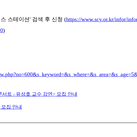
 스테이션' 검색 후 신청 (
https://www.scy.or.kr/infor/in
=0
)
1_view.php?no=600&s_keyword=&s_where=&s_area=&s_age=5&
콘서트 - 유성호 교수 강연> 모집 안내
> 모집 안내