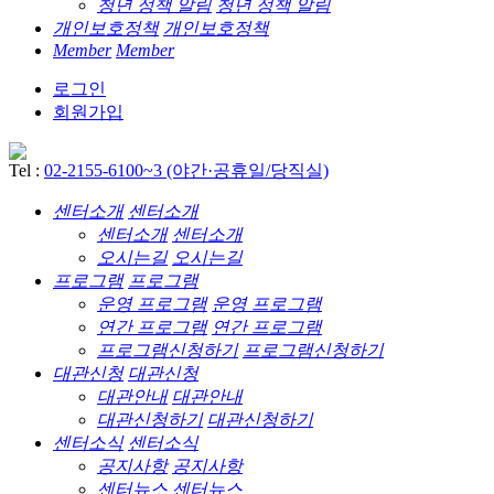
청년 정책 알림
청년 정책 알림
개인보호정책
개인보호정책
Member
Member
로그인
회원가입
Tel :
02-2155-6100~3 (야간·공휴일/당직실)
센터소개
센터소개
센터소개
센터소개
오시는길
오시는길
프로그램
프로그램
운영 프로그램
운영 프로그램
연간 프로그램
연간 프로그램
프로그램신청하기
프로그램신청하기
대관신청
대관신청
대관안내
대관안내
대관신청하기
대관신청하기
센터소식
센터소식
공지사항
공지사항
센터뉴스
센터뉴스